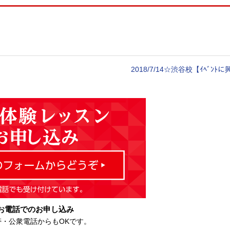
2018/7/14☆渋谷校【ｲﾍﾞﾝﾄ
お電話でのお申し込み
帯・公衆電話からもOKです。