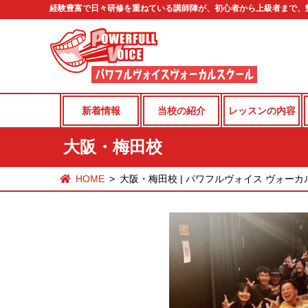
経験豊富で日々研修を重ねている講師陣が、初心者から上級者まで、
新着情報
当校の紹介
レッスンの内容
大阪・梅田校
HOME
大阪・梅田校 | パワフルヴォイス ヴォー