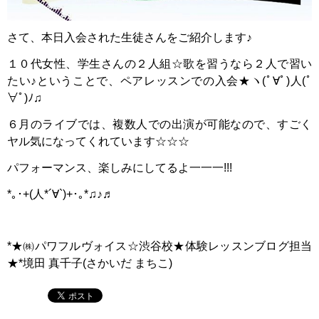
さて、本日入会された生徒さんをご紹介します♪
１０代女性、学生さんの２人組☆歌を習うなら２人で習い
たい♪ということで、ペアレッスンでの入会★ヽ(ﾟ∀ﾟ)人(ﾟ
∀ﾟ)ﾉ♫
６月のライブでは、複数人での出演が可能なので、すごく
ヤル気になってくれています☆☆☆
パフォーマンス、楽しみにしてるよ一一一!!!
*｡･+(人*´∀`)+･｡*♫♪♬
*★㈱パワフルヴォイス☆渋谷校★体験レッスンブログ担当
★*境田 真千子(さかいだ まちこ)