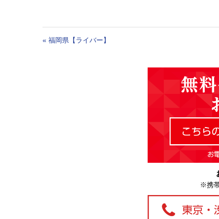
«
福岡県【ライバー】
※携