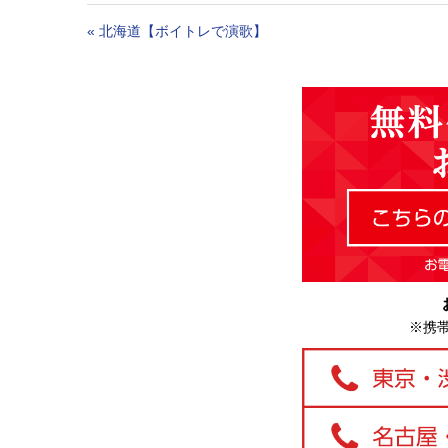
«
北海道【ボイトレで演歌】
※携