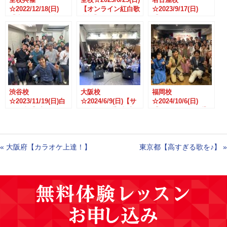
☆2022/12/18(日)
【オンライン紅白歌
☆2023/9/17(日)
【生うたライブ〜紅
合戦】開催!!!
【Autumn Live &
白歌合戦〜】大盛況
After Party 2023】
でした!!!
渋谷校
大阪校
福岡校
☆2023/11/19(日)白
☆2024/6/9(日)【サ
☆2024/10/6(日)
石代表【プレライ
マーライブ】大盛況
【Autumnライブ】
ブ】大盛況でした!!!
でした♪
大盛況でした♪
«
大阪府【カラオケ上達！】
東京都【高すぎる歌を♪】
»