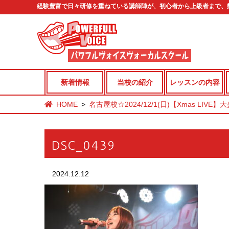
経験豊富で日々研修を重ねている講師陣が、初心者から上級者まで、
新着情報
当校の紹介
レッスンの内容
HOME
名古屋校☆2024/12/1(日)【Xmas LIVE
DSC_0439
2024.12.12