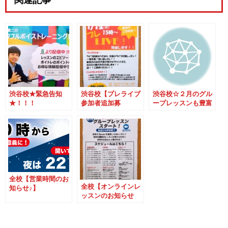
関連記事
渋谷校★緊急告知
渋谷校【プレライブ
渋谷校☆２月のグル
★！！！
参加者追加募
ープレッスンも豊富
集！！！】
です！
全校【営業時間のお
全校【オンラインレ
知らせ♪】
ッスンのお知らせ
♪】