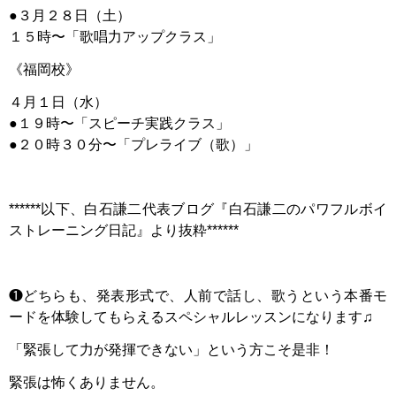
●３月２８日（土）
１５時〜「歌唱力アップクラス」
《福岡校》
４月１日（水）
●１９時〜「スピーチ実践クラス」
●２０時３０分〜「プレライブ（歌）」
******以下、白石謙二代表ブログ『白石謙二のパワフルボイ
ストレーニング日記』より抜粋******
❶どちらも、発表形式で、人前で話し、歌うという本番モ
ードを体験してもらえるスペシャルレッスンになります♫
「緊張して力が発揮できない」という方こそ是非！
緊張は怖くありません。