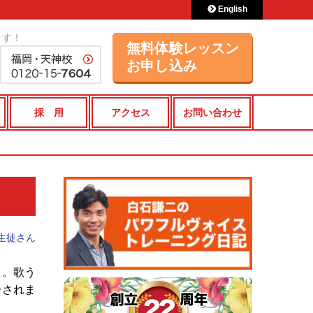
English
ます！
無料体験レッスン
お申し込み
採 用
アクセス
お問い合わせ
生徒さん
た。歌う
会されま