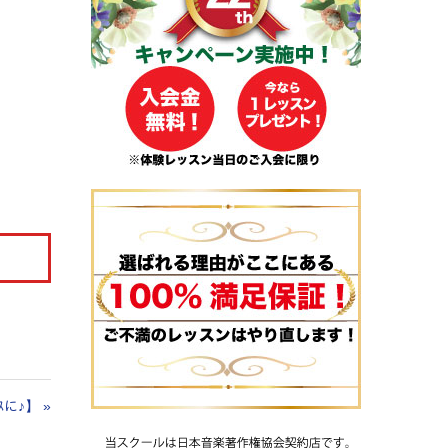
ｲｽに♪】
»