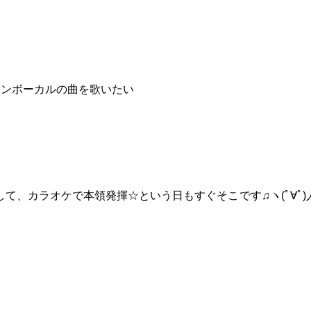
インボーカルの曲を歌いたい
、カラオケで本領発揮☆という日もすぐそこです♫ヽ(ﾟ∀ﾟ)人(