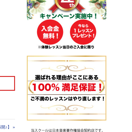
開♪】
»