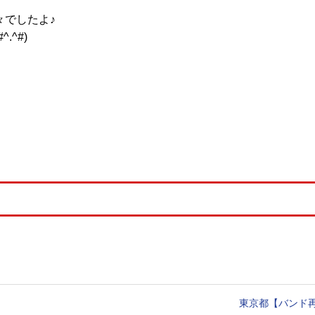
々でしたよ♪
^#)
東京都【バンド再