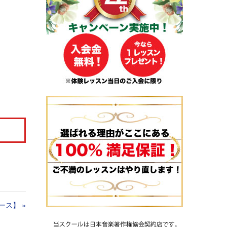
ース】
»