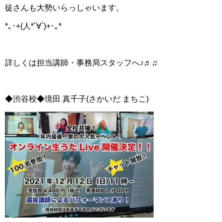
徒さんも大勢いらっしゃいます。
*｡･+(人*´∀`)+･｡*
詳しくは担当講師・事務局スタッフへ♪♬♫
◆渋谷校◆境田 真千子(さかいだ まちこ)